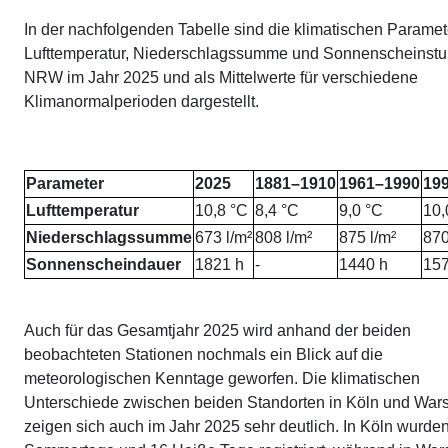
In der nachfolgenden Tabelle sind die klimatischen Paramet
Lufttemperatur, Niederschlagssumme und Sonnenscheinstu
NRW im Jahr 2025 und als Mittelwerte für verschiedene
Klimanormalperioden dargestellt.
Parameter
2025
1881–1910
1961–1990
19
Lufttemperatur
10,8 °C
8,4 °C
9,0 °C
10,
Niederschlagssumme
673 l/m²
808 l/m²
875 l/m²
870
Sonnenscheindauer
1821 h
-
1440 h
157
Auch für das Gesamtjahr 2025 wird anhand der beiden
beobachteten Stationen nochmals ein Blick auf die
meteorologischen Kenntage geworfen. Die klimatischen
Unterschiede zwischen beiden Standorten in Köln und Wars
zeigen sich auch im Jahr 2025 sehr deutlich. In Köln wurde