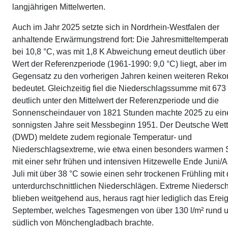
langjährigen Mittelwerten.
Auch im Jahr 2025 setzte sich in Nordrhein-Westfalen der
anhaltende Erwärmungstrend fort: Die Jahresmitteltemperat
bei 10,8 °C, was mit 1,8 K Abweichung erneut deutlich übe
Wert der Referenzperiode (1961-1990: 9,0 °C) liegt, aber im
Gegensatz zu den vorherigen Jahren keinen weiteren Reko
bedeutet. Gleichzeitig fiel die Niederschlagssumme mit 673 
deutlich unter den Mittelwert der Referenzperiode und die
Sonnenscheindauer von 1821 Stunden machte 2025 zu ein
sonnigsten Jahre seit Messbeginn 1951. Der Deutsche Wett
(DWD) meldete zudem regionale Temperatur- und
Niederschlagsextreme, wie etwa einen besonders warmen
mit einer sehr frühen und intensiven Hitzewelle Ende Juni/
Juli mit über 38 °C sowie einen sehr trockenen Frühling mit 
unterdurchschnittlichen Niederschlägen. Extreme Niedersc
blieben weitgehend aus, heraus ragt hier lediglich das Erei
September, welches Tagesmengen von über 130 l/m² rund 
südlich von Mönchengladbach brachte.