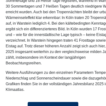
Sommertage und 16 Heiße Tage registriert, während in Wars
30 Sommertagen und 7 Heißen Tagen deutlich niedrigere W
erreicht wurden. Auch bei den Tropennächten bleibt der ur
Wärmeinseleffekt klar erkennbar: In Köln traten 20 Tropenn
auf, in Warstein lediglich 4. Bei den kältebedingten Kennta
ergibt sich ein differenzierteres Bild. In Köln wurden 17 Fros
und – wie für die innerstädtische Lage typisch – keine Eista
verzeichnet. In Warstein hingegen traten 41 Frosttage sowie
Eistag auf. Trotz dieser höheren Anzahl zeigt sich auch hier
2025 insgesamt weiterhin zu den vergleichsweise milden J
zählt, insbesondere im Kontext der langjährigen
Beobachtungsreihen.
Weitere Ausführungen zu den einzelnen Parametern Temper
Niederschlag und Sonnenscheindauer sowie die dazugehö
Grafiken finden Sie in der vollständigen Jahresbilanz 2025 
Klimaatlas.