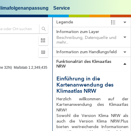
Klimafolgenanpassung
Service
H
i
n
T
t
e
e
m
r
p
g
ne 32N)
Maßstab 1:2,349,435
e
r
r
u
Einführung in die
a
n
t
d
Kartenanwendung des
u
k
Klimaatlas NRW
r
a
-
r
Herzlich willkommen auf der
u
t
n
e
Kartenanwendung des Klimaatlas
d
n
NRW!
N
a
Sowohl die Version Klima NRW als
i
n
e
z
auch die Version Klima NRW.Plus
d
e
bieten weitreichende Informationen
e
i