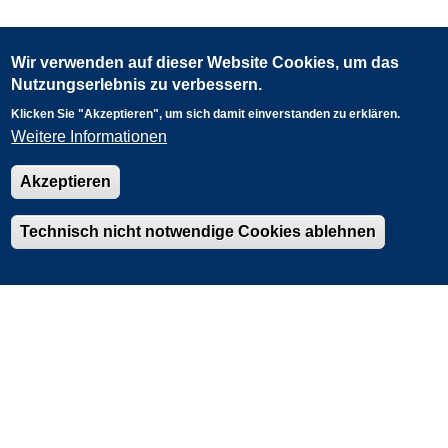
Wir verwenden auf dieser Website Cookies, um das
Nutzungserlebnis zu verbessern.
Klicken Sie "Akzeptieren", um sich damit einverstanden zu erklären.
Weitere Informationen
Akzeptieren
0
60 km
Fachdaten: LANUK
Powered by
Esri
Technisch nicht notwendige Cookies ablehnen
Kontaktformular
Impressum
Datenschutz
Barrierefreiheit
Nutzungsbedingungen
LANUK