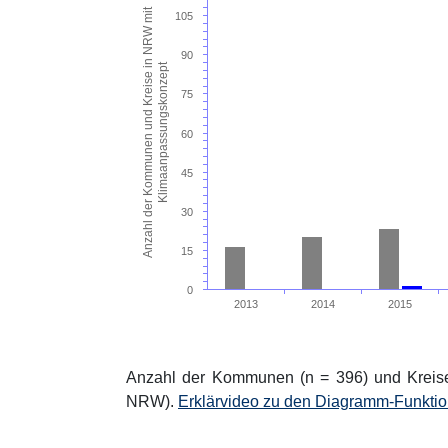
Anzahl der Kommunen und Kreise in NRW mit
105
90
Klimaanpassungskonzept
75
60
45
30
15
0
2013
2014
2015
Anzahl der Kommunen (n = 396) und Kreis
NRW).
Erklärvideo zu den Diagramm-Funkti