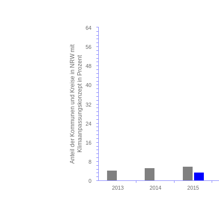
64
Anteil der Kommunen und Kreise in NRW mit
56
Klimaanpassungskonzept in Prozent
48
40
32
24
16
8
0
2013
2014
2015