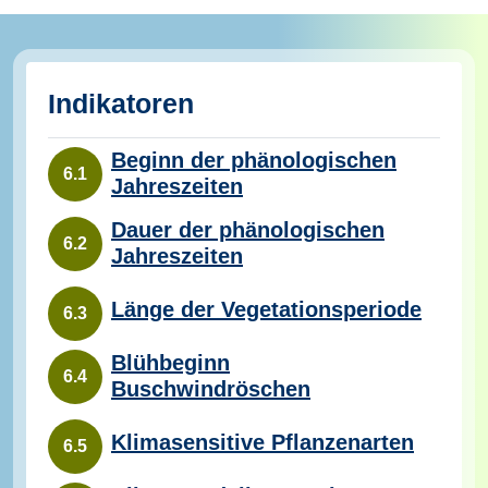
Indikatoren
Beginn der phänologischen
6.1
Jahreszeiten
Dauer der phänologischen
6.2
Jahreszeiten
Länge der Vegetationsperiode
6.3
Blühbeginn
6.4
Buschwindröschen
Klimasensitive Pflanzenarten
6.5