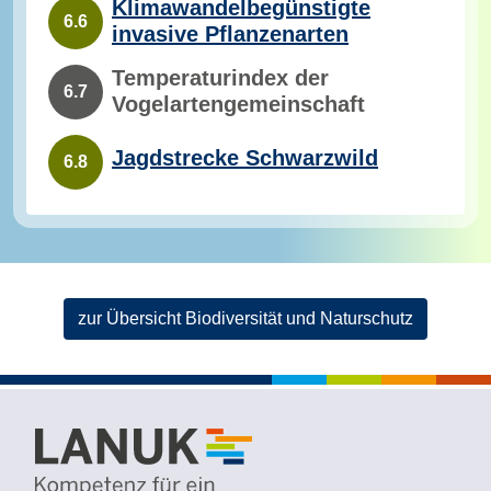
Klimawandelbegünstigte
6.6
invasive Pflanzenarten
Temperaturindex der
6.7
Vogelartengemeinschaft
Jagdstrecke Schwarzwild
6.8
zur Übersicht Biodiversität und Naturschutz