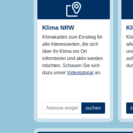
Klima NRW
Kl
Klimakarten zum Einstieg für
Kli
alle Interessierten, die sich
all
über ihr Klima vor Ort
un
informieren und aktiv werden
auf
möchten. Schauen Sie sich
du
dazu unser
Videotutorial
an.
suchen
z