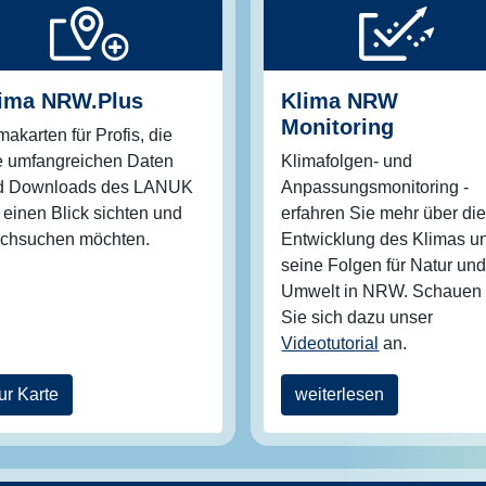
ima NRW.Plus
Klima NRW
Monitoring
makarten für Profis, die
e umfangreichen Daten
Klimafolgen- und
d Downloads des LANUK
Anpassungsmonitoring -
 einen Blick sichten und
erfahren Sie mehr über di
rchsuchen möchten.
Entwicklung des Klimas u
seine Folgen für Natur un
Umwelt in NRW. Schauen
Sie sich dazu unser
Videotutorial
an.
ur Karte
weiterlesen