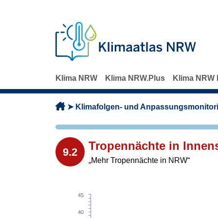
Direkt zum Inhalt
Klima NRW
Klima NRW.Plus
Klima NRW 
Pfadnavigation
Klimafolgen- und Anpassungsmonitor
Tropennächte in Innen
9.2
„Mehr Tropennächte in NRW“
45
40