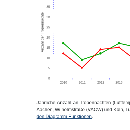
35
Anzahl der Tropennächte
30
25
20
15
10
5
0
2010
2011
2012
2013
Jährliche Anzahl an Tropennächten (Lufttem
Aachen, Wilhelmstraße (VACW) und Köln, T
den Diagramm-Funktionen
.