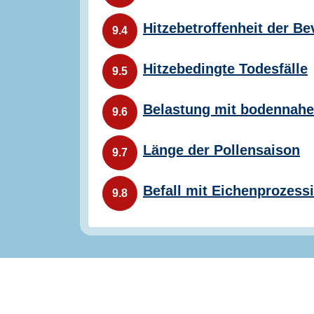
Hitzebetroffenheit der B
9.4
Hitzebedingte Todesfälle
9.5
Belastung mit bodennah
9.6
Länge der Pollensaison
9.7
Befall mit Eichenprozess
9.8