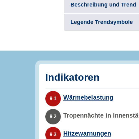
Beschreibung und Trend
Legende Trendsymbole
Indikatoren
Wärmebelastung
9.1
Tropennächte in Innenstä
9.2
Hitzewarnungen
9.3