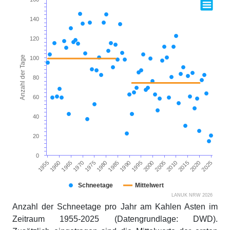
140
120
Anzahl der Tage
100
80
60
40
20
0
2010
1965
1985
2005
1960
2025
1980
2000
1955
2020
1975
1995
2015
1970
1990
Schneetage
Mittelwert
LANUK NRW 2026
Anzahl der Schneetage pro Jahr am Kahlen Asten im
Zeitraum 1955-2025 (Datengrundlage: DWD).