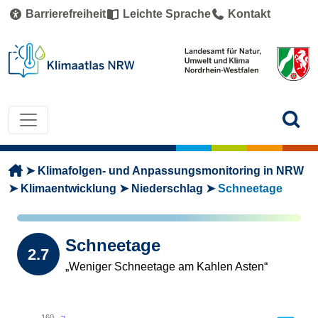
Direkt zum Inhalt
Barrierefreiheit
Leichte Sprache
Kontakt
Pfadnavigation
Klimafolgen- und Anpassungsmonitoring in NRW
Klimaentwicklung
Niederschlag
Schneetage
Schneetage
2.7
„Weniger Schneetage am Kahlen Asten“
160