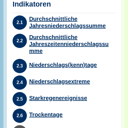
Indikatoren
Durchschnittliche
2.1
Jahresniederschlagssumme
Durchschnittliche
2.2
Jahreszeitenniederschlagssu
mme
Niederschlags(kenn)tage
2.3
Niederschlagsextreme
2.4
Starkregenereignisse
2.5
Trockentage
2.6