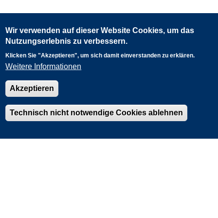
Wir verwenden auf dieser Website Cookies, um das
Nutzungserlebnis zu verbessern.
Klicken Sie "Akzeptieren", um sich damit einverstanden zu erklären.
Weitere Informationen
Akzeptieren
0
60 km
Fachdaten: LANUK
Powered by
Esri
Technisch nicht notwendige Cookies ablehnen
Kontaktformular
Impressum
Datenschutz
Barrierefreiheit
Nutzungsbedingungen
LANUK