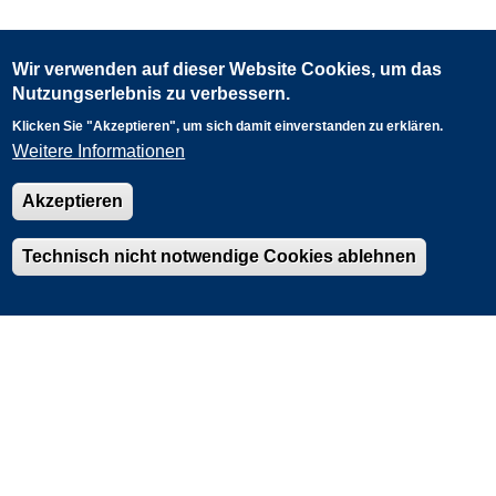
Wir verwenden auf dieser Website Cookies, um das
Nutzungserlebnis zu verbessern.
Klicken Sie "Akzeptieren", um sich damit einverstanden zu erklären.
Weitere Informationen
Akzeptieren
0
60 km
Fachdaten: LANUK
Powered by
Esri
Technisch nicht notwendige Cookies ablehnen
Kontaktformular
Impressum
Datenschutz
Barrierefreiheit
Nutzungsbedingungen
LANUK