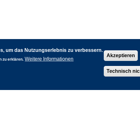
s, um das Nutzungserlebnis zu verbessern.
Akzeptieren
Weitere Informationen
 zu erklären.
Zeitschieber
Diagramm
Downloadcenter
Technisch ni
Barrierefreiheit
Nutzungsbedingungen
LANUK