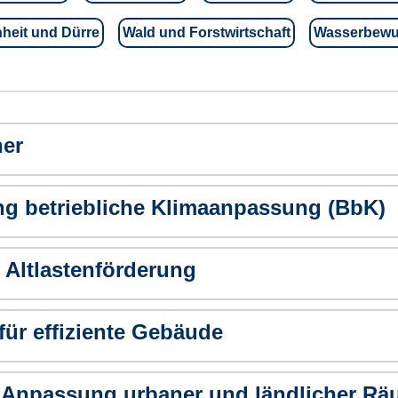
heit und Dürre
Wald und Forstwirtschaft
Wasserbewus
her
ng betriebliche Klimaanpassung (BbK)
Altlastenförderung
ür effiziente Gebäude
npassung urbaner und ländlicher Rä