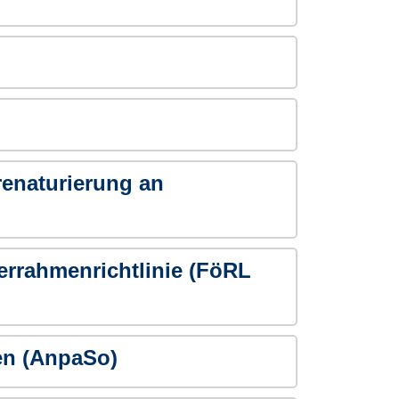
renaturierung an
rrahmenrichtlinie (FöRL
gen (AnpaSo)