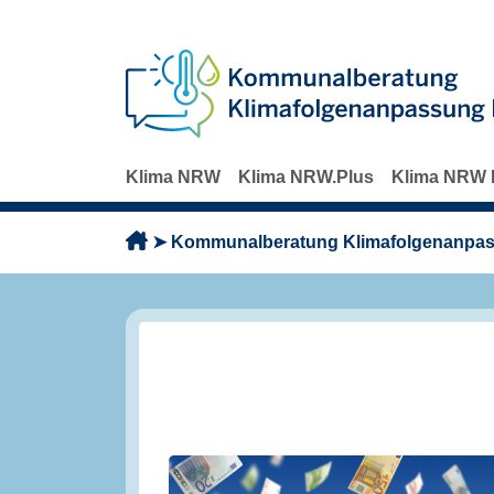
Direkt zum Inhalt
Klima NRW
Klima NRW.Plus
Klima NRW 
Pfadnavigation
Kommunalberatung Klimafolgenanp