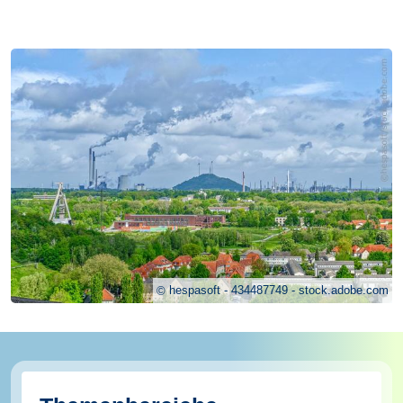
hespasoft - 434487749 - stock.adobe.com