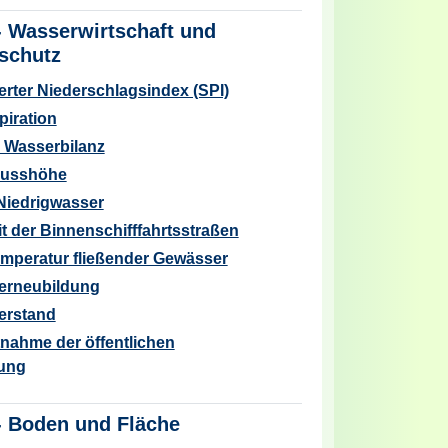
-
Wasserwirtschaft und
schutz
erter Niederschlagsindex (SPI)
iration
 Wasserbilanz
flusshöhe
Niedrigwasser
it der Binnenschifffahrtsstraßen
mperatur fließender Gewässer
erneubildung
erstand
nahme der öffentlichen
ung
-
Boden und Fläche