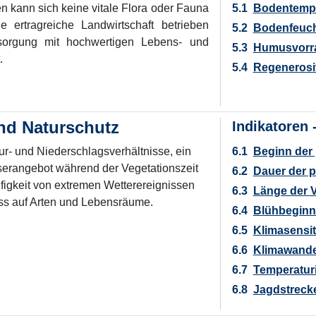
kann sich keine vitale Flora oder Fauna
5.1
Bodentempe
 ertragreiche Landwirtschaft betrieben
5.2
Bodenfeuc
sorgung mit hochwertigen Lebens- und
5.3
Humusvorr
.
5.4
Regenerosiv
und Naturschutz
Indikatoren 
r- und Niederschlagsverhältnisse, ein
6.1
Beginn der
serangebot während der Vegetationszeit
6.2
Dauer der 
igkeit von extremen Wetterereignissen
6.3
Länge der 
uss auf Arten und Lebensräume.
6.4
Blühbegin
6.5
Klimasensit
6.6
Klimawandel
6.7
Temperatur
6.8
Jagdstreck