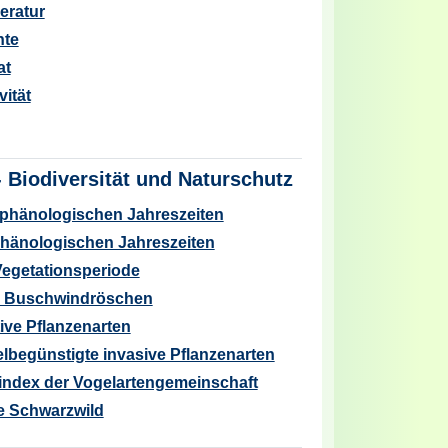
ratur
hte
at
ität
-
Biodiversität und Naturschutz
 phänologischen Jahreszeiten
phänologischen Jahreszeiten
Vegetationsperiode
n Buschwindröschen
ive Pflanzenarten
begünstigte invasive Pflanzenarten
index der Vogelartengemeinschaft
e Schwarzwild