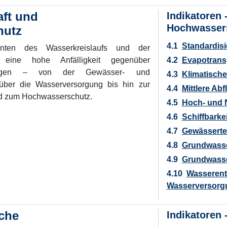
aft und
Indikatoren 
Hochwasser
hutz
4.1
Standardisi
nten des Wasserkreislaufs und der
n eine hohe Anfälligkeit gegenüber
4.2
Evapotransp
rungen – von der Gewässer- und
4.3
Klimatische
 über die Wasserversorgung bis hin zur
4.4
Mittlere Ab
d zum Hochwasserschutz.
4.5
Hoch- und 
4.6
Schiffbarke
4.7
Gewässerte
4.8
Grundwass
4.9
Grundwass
4.10
Wasserent
Wasserversorg
che
Indikatoren 