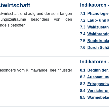
twirtschaft
Indikatoren 
twirtschaft sind aufgrund der sehr langen
7.1
Phänologie
lungszeiträume besonders von den
7.2
Laub- und 
dels betroffen.
7.3
Waldzustan
7.4
Waldbrandg
7.5
Buchdrucke
7.6
Durch Schä
Indikatoren 
 besonders vom Klimawandel beeinflusster
8.1
Beginn der 
8.2
Aussaat und
8.3
Ertragssc
8.4
Versicherun
8.5
Wärmebelast